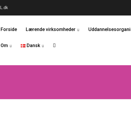
L.dk
Forside
Lærende virksomheder
Uddannelsesorgani
...
Om
Dansk
...
...