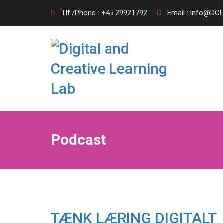
Tlf./Phone : +45 29921792
Email : info@DCL
Podcast
TÆNK LÆRING DIGITALT