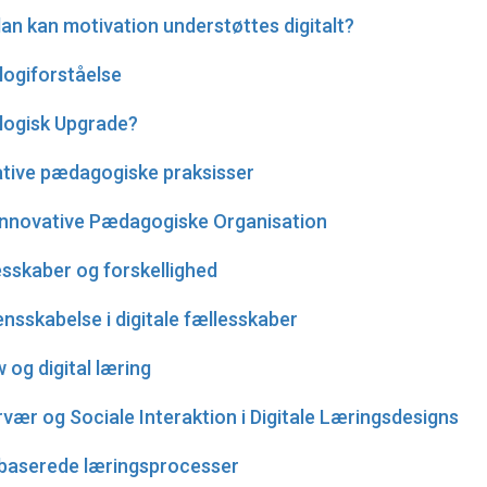
dan kan motivation understøttes digitalt?
logiforståelse
ologisk Upgrade?
vative pædagogiske praksisser
n Innovative Pædagogiske Organisation
esskaber og forskellighed
ensskabelse i digitale fællesskaber
 og digital læring
rvær og Sociale Interaktion i Digitale Læringsdesigns
ilbaserede læringsprocesser