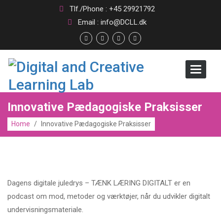
Tlf./Phone : +45 29921792
Email : info@DCLL.dk
Toggle
navigat
Innovative Pædagogiske Praksisser
Home
/
Innovative Pædagogiske Praksisser
Dagens digitale juledrys – TÆNK LÆRING DIGITALT er en
podcast om mod, metoder og værktøjer, når du udvikler digitalt
undervisningsmateriale.